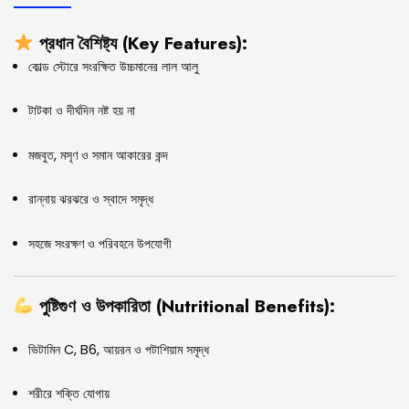
প্রধান বৈশিষ্ট্য (Key Features):
কোল্ড স্টোরে সংরক্ষিত উচ্চমানের লাল আলু
টাটকা ও দীর্ঘদিন নষ্ট হয় না
মজবুত, মসৃণ ও সমান আকারের কন্দ
রান্নায় ঝরঝরে ও স্বাদে সমৃদ্ধ
সহজে সংরক্ষণ ও পরিবহনে উপযোগী
পুষ্টিগুণ ও উপকারিতা (Nutritional Benefits):
ভিটামিন C, B6, আয়রন ও পটাশিয়াম সমৃদ্ধ
শরীরে শক্তি যোগায়