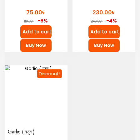
৳
৳
75.00
230.00
-6%
-4%
৳
৳
80.00
240.00
Add to cart
Add to cart
Buy Now
Buy Now
Discount!
Garlic ( রসুন )