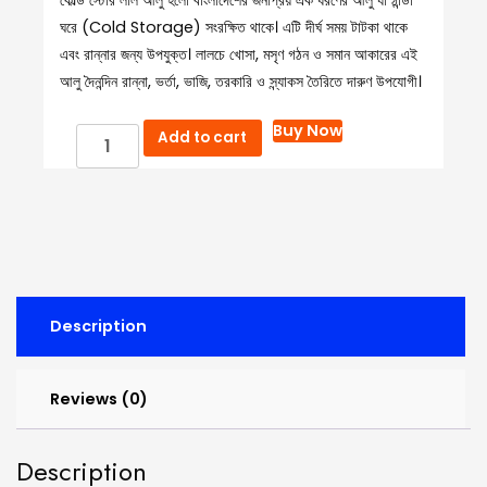
ঘরে (Cold Storage) সংরক্ষিত থাকে। এটি দীর্ঘ সময় টাটকা থাকে
এবং রান্নার জন্য উপযুক্ত। লালচে খোসা, মসৃণ গঠন ও সমান আকারের এই
আলু দৈনন্দিন রান্না, ভর্তা, ভাজি, তরকারি ও স্ন্যাকস তৈরিতে দারুণ উপযোগী।
কোল্ড
Buy Now
Add to cart
স্টোর
লাল
আলু
(Cold
Store
Red
Potato)
quantity
Description
Reviews (0)
Description